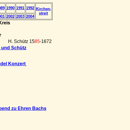
989
1990
1991
1992
Kirchen-
streit
001
2002
2003
2004
Kreis
r
H. Schütz 15
85
-1672
l und Schütz
ndel Konzert
bend zu Ehren Bachs