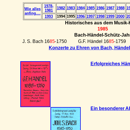
1978-
1982
1983
1984
1985
1986
1987
1988
1
Wie alles
1981
anfing....
1993
1994
1995
1996
1997
1998
1999
2000
2
Historisches aus dem Musik-
1985
Bach-Händel-Schütz-Jah
J. S. Bach 16
85
-1750
G.F. Händel 16
85
-1759
Konzerte zu Ehren von Bach, Hände
Erfolgreiches Hä
Ein besonderer A