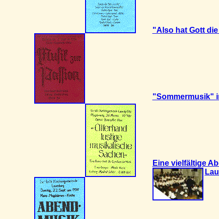
"Also hat Gott die 
"Sommermusik" i
Eine vielfältige 
Lau