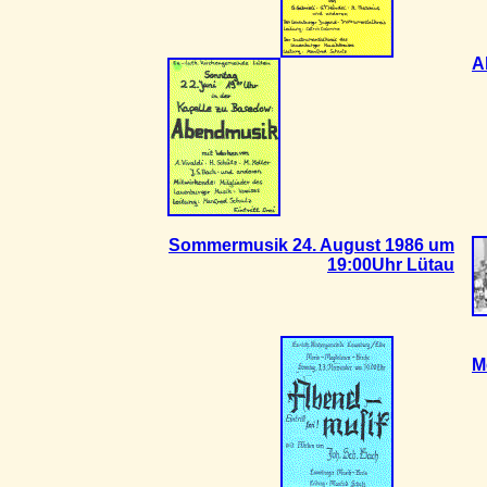
A
Sommermusik 24. August 1986 um
19:00Uhr Lütau
M