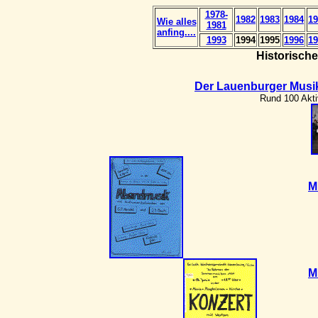
1978-
1982
1983
1984
19
Wie alles
1981
anfing....
1993
1994
1995
1996
19
Historisch
Der Lauenburger Musik
Rund 100 Akt
M
M