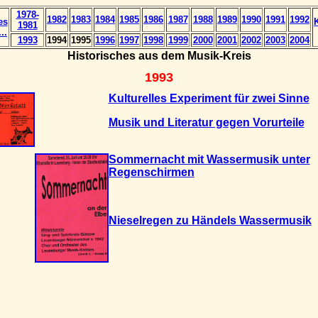
1978-
1982
1983
1984
1985
1986
1987
1988
1989
1990
1991
1992
es
1981
..
1993
1994
1995
1996
1997
1998
1999
2000
2001
2002
2003
2004
Historisches aus dem Musik-Kreis
1993
Kulturelles Experiment für zwei Sinne
Musik und Literatur gegen Vorurteile
Sommernacht mit Wassermusik unter
Regenschirmen
Nieselregen zu Händels Wassermusik