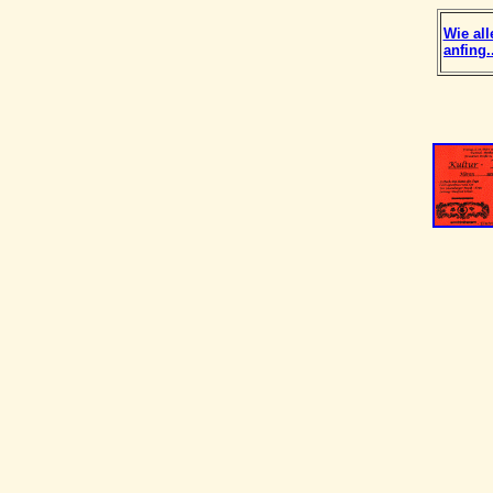
Wie all
anfing..