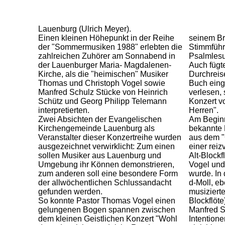
Lauenburg (Ulrich Meyer).
Einen kleinen Höhepunkt in der Reihe
seinem Bru
der "Sommermusiken 1988" erlebten die
Stimmführ
zahlreichen Zuhörer am Sonnabend in
Psalmlesu
der Lauenburger Maria- Magdalenen-
Auch fügte
Kirche, als die "heimischen" Musiker
Durchreis
Thomas und Christoph Vogel sowie
Buch eing
Manfred Schulz Stücke von Heinrich
verlesen,
Schütz und Georg Philipp Telemann
Konzert vo
interpretierten.
Herren".
Zwei Absichten der Evangelischen
Am Beginn
Kirchengemeinde Lauenburg als
bekannte 
Veranstalter dieser Konzertreihe wurden
aus dem "
ausgezeichnet verwirklicht: Zum einen
einer reiz
sollen Musiker aus Lauenburg und
Alt-Block
Umgebung ihr Können demonstrieren,
Vogel und
zum anderen soll eine besondere Form
wurde. In
der allwöchentlichen Schlussandacht
d-Moll, e
gefunden werden.
musiziert
So konnte Pastor Thomas Vogel einen
Blockflöte
gelungenen Bogen spannen zwischen
Manfred 
dem kleinen Geistlichen Konzert "Wohl
Intention