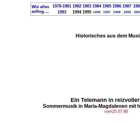
1978-1981
1982
1983
1984
1985
1986
1987
198
Wie alles
anfing....
1993
1994
1995
1996
1997
1998
1999
200
Historisches aus dem Musi
Ein Telemann in reizvolle
Sommermusik in Maria-Magdalenen mit h
vom25.07.88