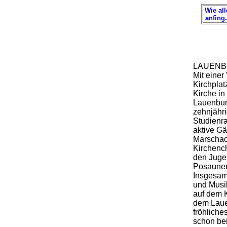
Wie all
anfing.
LAUENB
Mit eine
Kirchpla
Kirche in
Lauenbur
zehnjähri
Studienra
aktive G
Marschac
Kirchench
den Juge
Posaunen
Insgesam
und Musik
auf dem K
dem Laue
fröhliche
schon bei