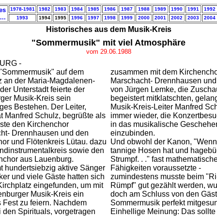
es
1978-1981
1982
1983
1984
1985
1986
1987
1988
1989
1990
1991
1992
...
1993
1994
1995
1996
1997
1998
1999
2000
2001
2002
2003
2004
Historisches aus dem Musik-Kreis
"Sommermusik" mit viel Atmosphäre
vom 29.06.1988
URG -
r "Sommermusik" auf dem
zusammen mit dem Kirchencho
tz an der Maria-Magdalenen-
Marschacht- Drennhausen und 
 der Unterstadt feierte der
von Jürgen Lemke, die Zuscha
ger Musik-Kreis sein
begeistert mitklatschten, gelan
ges Bestehen. Der Leiter,
Musik-Kreis-Leiter Manfred Sc
t Manfred Schulz, begrüßte als
immer wieder, die Konzertbesu
äste den Kirchenchor
in das musikalische Geschehe
ht- Drennhausen und den
einzubinden.
or und Flötenkreis Lütau. dazu
Und obwohl der Kanon, "Wenn
ndinstrumentalkreis sowie den
tannige Hosen hat und hageb
chor aus Lauenburg.
Strumpf. . ." fast mathematisch
t hundertsiebzig aktive Sänger
Fähigkeiten voraussetzte -
er und viele Gäste hatten sich
zumindestens musste beim "Ri-
irchplatz eingefunden, um mit
Rümpf" gut gezählt werden, wu
nburger Musik-Kreis ein
doch am Schluss von den Gäst
s Fest zu feiern. Nachdem
Sommermusik perfekt mitgesu
 den Spirituals, vorgetragen
Einhellige Meinung: Das sollte