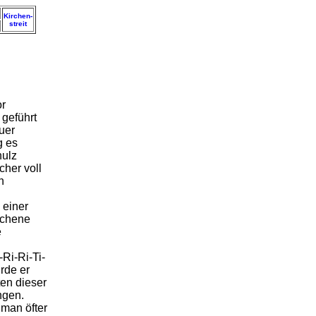
Kirchen-
streit
r
geführt
uer
g es
hulz
cher voll
n
 einer
üchene
e
Ri-Ri-Ti-
rde er
en dieser
ngen.
 man öfter